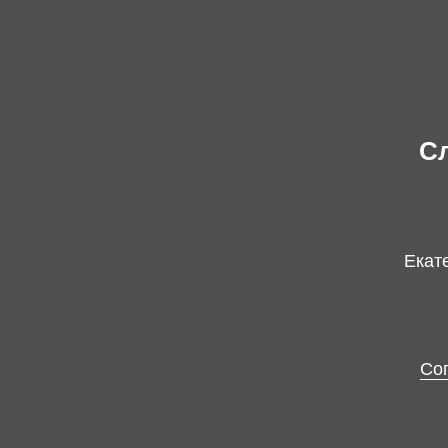
Сл
Екате
Со