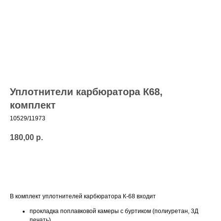
Уплотнители карбюратора К68,
комплект
10529/11973
180,00
р.
Добавить в корзину
В комплект уплотнителей карбюратора К-68 входит
прокладка поплавковой камеры с буртиком (полиуретан, 3Д
печать).