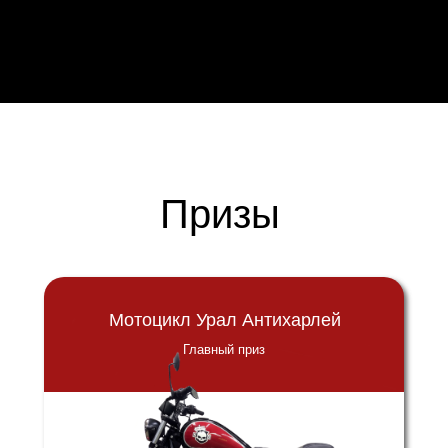
Призы
Мотоцикл Урал Антихарлей
Главный приз