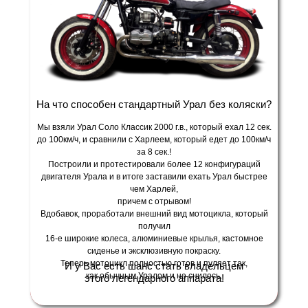
На что способен стандартный Урал без коляски?
Мы взяли Урал Соло Классик 2000 г.в., который ехал 12 сек.
до 100км/ч, и сравнили с Харлеем, который едет до 100км/ч
за 8 сек.!
Построили и протестировали более 12 конфигураций
двигателя Урала и в итоге заставили ехать Урал быстрее
чем Харлей,
причем с отрывом!
Вдобавок, проработали внешний вид мотоцикла, который
получил
16-е широкие колеса, алюминиевые крылья, кастомное
сиденье и эксклюзивную покраску.
Теперь мотоцикл полностью готов и пуляет так,
И у Вас есть шанс стать владельцем
как обычным Уралом и не снилось.
этого легендарного аппарата!