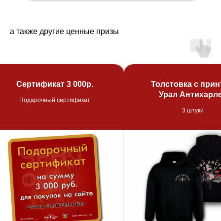
а также другие ценные призы
Толстовка с принтом
Футболка 
Урал Антихарлей
Урал Ант
3 штуки
3 шт