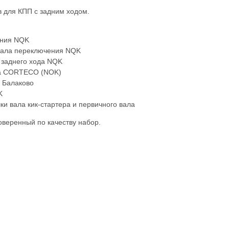
в для КПП с задним ходом.
ения NQK
вала переключения NQK
 заднего хода NQK
ла CORTECO (NOK)
а Балаково
K
ки вала кик-стартера и первичного вала
веренный по качеству набор.