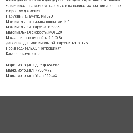
Шины для мотоциклов для дорог с твёрдым покрытием. Сохраняют
устойчивость на мокром асфальте и на поворотах при повышенных
скоростях движения.
Наружный диаметр, мм 690
Максимальная ширина шины, мм 104
Максимальная нагрузка, кгс 335
Максимальная скорость, км/ч 120
Масса шины (камеры), кг 6.1 (0.8)
Давление для максимальной нагрузки, МПа 0.26
ПроизводительАО "Петрошина"
Камера в комплекте
Марка мотоцикл: Днепр 650см3
Марка мотоцикл: К750/М72
Марка мотоцикл: Урал 650см3