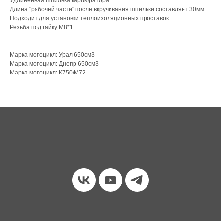
Удлинённая шпилька карбюратора.
Длина "рабочей части" после вкручивания шпильки составляет 30мм
Подходит для установки теплоизоляционных проставок.
Резьба под гайку М8*1
Марка мотоцикл: Урал 650см3
Марка мотоцикл: Днепр 650см3
Марка мотоцикл: К750/М72