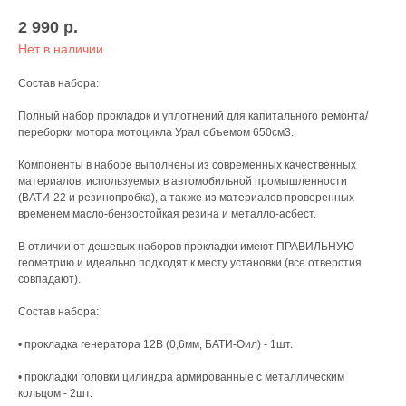
2 990
р.
Нет в наличии
Состав набора:
Полный набор прокладок и уплотнений для капитального ремонта/
переборки мотора мотоцикла Урал объемом 650см3.
Компоненты в наборе выполнены из современных качественных
материалов, используемых в автомобильной промышленности
(ВАТИ-22 и резинопробка), а так же из материалов проверенных
временем масло-бензостойкая резина и металло-асбест.
В отличии от дешевых наборов прокладки имеют ПРАВИЛЬНУЮ
геометрию и идеально подходят к месту установки (все отверстия
совпадают).
Состав набора:
• прокладка генератора 12В (0,6мм, БАТИ-Оил) - 1шт.
• прокладки головки цилиндра армированные с металлическим
кольцом - 2шт.